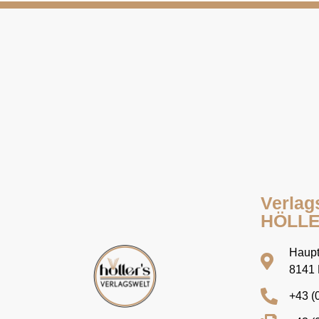
Verlag
HÖLL
Haupt
8141 
+43 (