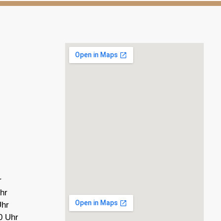
r
hr
Uhr
0 Uhr