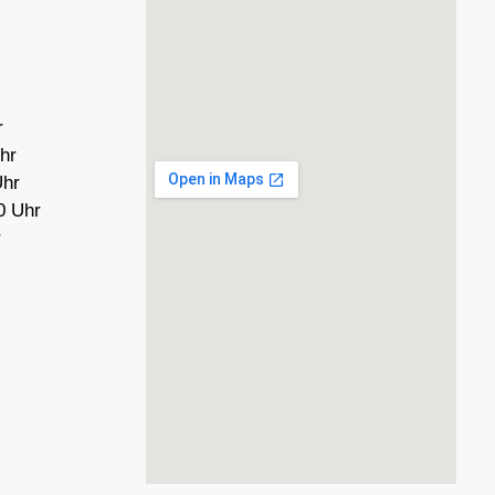
r
hr
Uhr
0 Uhr
r