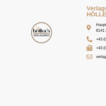
Verlag
HÖLL
Haupt
8141 
+43 (
+43 (
verla