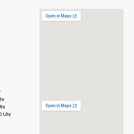
r
hr
Uhr
0 Uhr
r