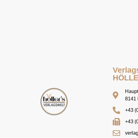
Verlag
HÖLL
Haupt
8141 
+43 (
+43 (
verla