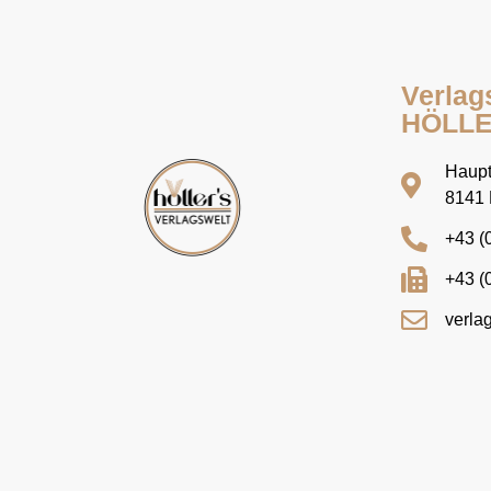
Verlag
HÖLL
Haupt
8141 
+43 (
+43 (
verla