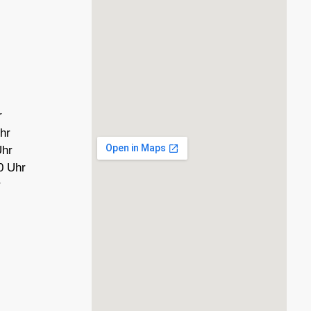
r
hr
Uhr
0 Uhr
r