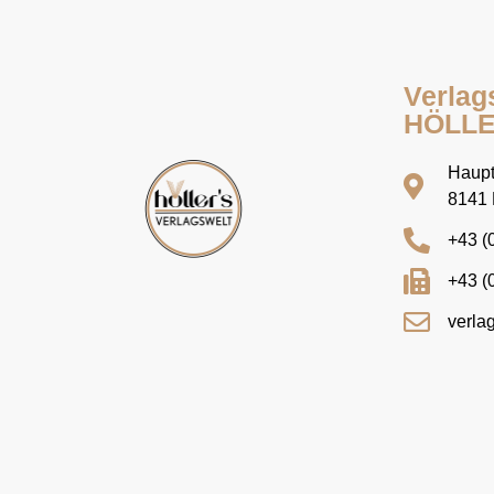
Verlag
HÖLL
Haupt
8141 
+43 (
+43 (
verla