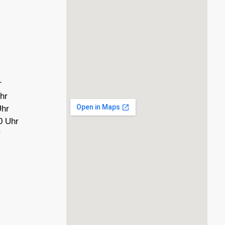
r
hr
Uhr
0 Uhr
r